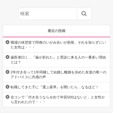
最近の投稿
職場の休憩室で同僚のいがみ合いが勃発。それを知らずにい
た女性は・・・
歯医者曰く…『歯が折れた』と受診に来る人の一番多い理由
とは？
2年付き合って1年同棲して結婚し離婚を決めた友達の唯一の
アドバイスに共感の声
転職してきた子に『選ぶ基準』を聞いたら…なるほど！
合コンで「付き合うならせめて年収500はないと」と女性か
ら言われたので・・・