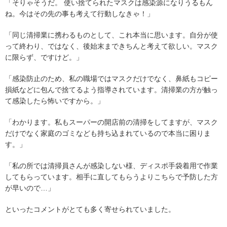
「そりゃそうだ。 使い捨てられたマスクは感染源になりうるもん
ね。今はその先の事も考えて行動しなきゃ！」
「同じ清掃業に携わるものとして、これ本当に思います。自分が使
って終わり、ではなく、後始末まできちんと考えて欲しい。マスク
に限らず、ですけど。」
「感染防止のため、私の職場ではマスクだけでなく、鼻紙もコピー
損紙などに包んで捨てるよう指導されています。清掃業の方が触っ
て感染したら怖いですから。」
「わかります。私もスーパーの開店前の清掃をしてますが、マスク
だけでなく家庭のゴミなども持ち込まれているので本当に困りま
す。」
「私の所では清掃員さんが感染しない様、ディスポ手袋着用で作業
してもらっています。相手に直してもらうよりこちらで予防した方
が早いので…」
といったコメントがとても多く寄せられていました。