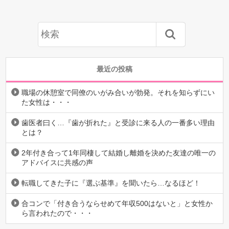
最近の投稿
職場の休憩室で同僚のいがみ合いが勃発。それを知らずにい
た女性は・・・
歯医者曰く…『歯が折れた』と受診に来る人の一番多い理由
とは？
2年付き合って1年同棲して結婚し離婚を決めた友達の唯一の
アドバイスに共感の声
転職してきた子に『選ぶ基準』を聞いたら…なるほど！
合コンで「付き合うならせめて年収500はないと」と女性か
ら言われたので・・・