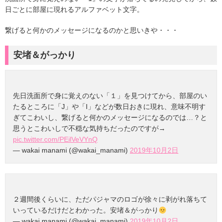
日ごとに部屋に現れるアルファベット文字。
繋げると何かのメッセージになるのかと思いきや・・・
安堵＆がっかり
先日洗面所で身に覚えのない「１」を見つけてから、部屋のい
たるところに「J」や「I」などが数日おきに現れ、意味不明す
ぎてこわいし、繋げると何かのメッセージになるのでは…？と
思うとこわいしで不穏な気持ちだったのですが→
pic.twitter.com/PEilVeVYnQ
— wakai manami (@wakai_manami)
2019年10月2日
２週間後くらいに、ただパジャマのロゴが徐々に剥がれ落ちて
いっているだけだとわかった。安堵＆がっかり
— wakai manami (@wakai_manami)
2019年10月2日