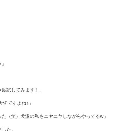
ｗ」
今度試してみます！」
大切ですよね♪」
った（笑）犬派の私もニヤニヤしながらやってるw」
ました。