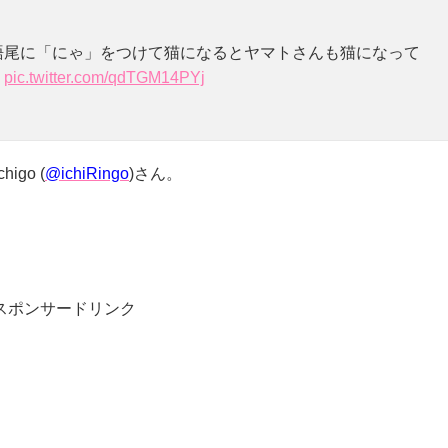
に語尾に「にゃ」をつけて猫になるとヤマトさんも猫になって
。
pic.twitter.com/qdTGM14PYj
go (
@ichiRingo
)さん。
スポンサードリンク