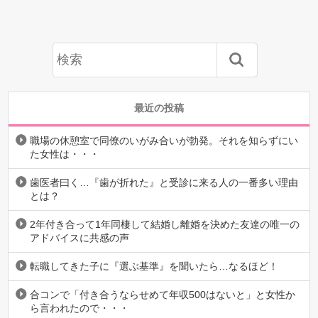
最近の投稿
職場の休憩室で同僚のいがみ合いが勃発。それを知らずにい
た女性は・・・
歯医者曰く…『歯が折れた』と受診に来る人の一番多い理由
とは？
2年付き合って1年同棲して結婚し離婚を決めた友達の唯一の
アドバイスに共感の声
転職してきた子に『選ぶ基準』を聞いたら…なるほど！
合コンで「付き合うならせめて年収500はないと」と女性か
ら言われたので・・・