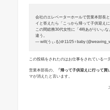
会社のエレベーターホールで営業本部長と
イと答えたら「こっから帰って子供迎えに
この間総務30代女性に「4時あがりいぃな
違う。
— will(うぃる)＠11/25♀baby (@weaving_w
この投稿をされたのはお仕事をされている一
営業本部長の、
「帰って子供迎えに行って買
マが消えたと言います。