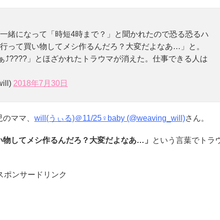
一緒になって「時短4時まで？」と聞かれたので恐る恐るハ
行って買い物してメシ作るんだろ？大変だよなあ…」と。
ぁ⤴????」とほざかれたトラウマが消えた。仕事できる人は
ill)
2018年7月30日
児のママ、
will(うぃる)＠11/25♀baby (@weaving_will)
さん。
い物してメシ作るんだろ？大変だよなあ…」
という言葉でトラ
スポンサードリンク