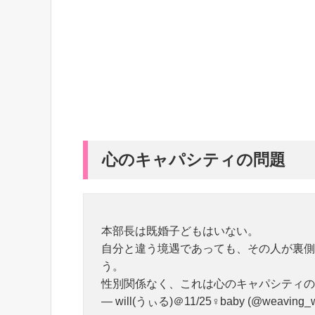
心のキャパシティの問題
本部長は既婚子どもはいない。
自分と違う境遇であっても、その人が裏側
う。
性別関係なく、これは心のキャパシティの
— will(うぃる)＠11/25♀baby (@weaving_w