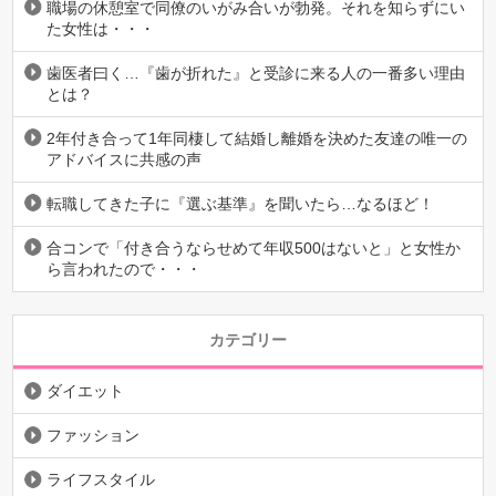
職場の休憩室で同僚のいがみ合いが勃発。それを知らずにい
た女性は・・・
歯医者曰く…『歯が折れた』と受診に来る人の一番多い理由
とは？
2年付き合って1年同棲して結婚し離婚を決めた友達の唯一の
アドバイスに共感の声
転職してきた子に『選ぶ基準』を聞いたら…なるほど！
合コンで「付き合うならせめて年収500はないと」と女性か
ら言われたので・・・
カテゴリー
ダイエット
ファッション
ライフスタイル