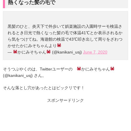
熱くなった髪の毛で
黒髪のひと、炎天下で外歩いて娯楽施設の入園時サーモ検温さ
れるとき日光で熱くなった髪の毛で体温41℃とか表示されるか
ら気をつけてね。海遊館の検温で43℃叩き出して周りをざわつ
かせたかにみそちゃんより
—
かにみそちゃん
(@kanikani_usj)
June 7, 2020
そうつぶやくのは、Twitterユーザーの
かにみそちゃん
(@kanikani_usj) さん。
そんな落とし穴があったとはビックリです！
スポンサードリンク