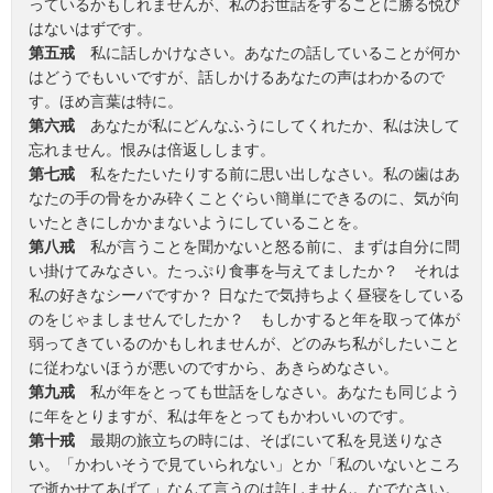
っているかもしれませんが、私のお世話をすることに勝る悦び
はないはずです。
第五戒
私に話しかけなさい。あなたの話していることが何か
はどうでもいいですが、話しかけるあなたの声はわかるので
す。ほめ言葉は特に。
第六戒
あなたが私にどんなふうにしてくれたか、私は決して
忘れません。恨みは倍返しします。
第七戒
私をたたいたりする前に思い出しなさい。私の歯はあ
なたの手の骨をかみ砕くことぐらい簡単にできるのに、気が向
いたときにしかかまないようにしていることを。
第八戒
私が言うことを聞かないと怒る前に、まずは自分に問
い掛けてみなさい。たっぷり食事を与えてましたか？ それは
私の好きなシーバですか？ 日なたで気持ちよく昼寝をしている
のをじゃましませんでしたか？ もしかすると年を取って体が
弱ってきているのかもしれませんが、どのみち私がしたいこと
に従わないほうが悪いのですから、あきらめなさい。
第九戒
私が年をとっても世話をしなさい。あなたも同じよう
に年をとりますが、私は年をとってもかわいいのです。
第十戒
最期の旅立ちの時には、そばにいて私を見送りなさ
い。「かわいそうで見ていられない」とか「私のいないところ
で逝かせてあげて」なんて言うのは許しません。なでなさい。