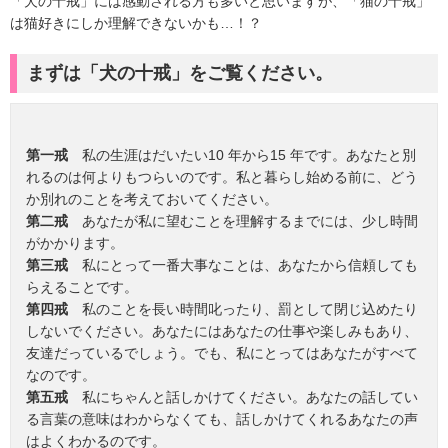
「犬の十戒」には感動される方も多いと思いますが、「猫の十戒」
は猫好きにしか理解できないかも…！？
まずは「犬の十戒」をご覧ください。
第一戒
私の生涯はだいたい10 年から15 年です。あなたと別
れるのは何よりもつらいのです。私と暮らし始める前に、どう
か別れのことを考えておいてください。
第二戒
あなたが私に望むことを理解するまでには、少し時間
がかかります。
第三戒
私にとって一番大事なことは、あなたから信頼しても
らえることです。
第四戒
私のことを長い時間叱ったり、罰として閉じ込めたり
しないでください。あなたにはあなたの仕事や楽しみもあり、
友達だっているでしょう。でも、私にとってはあなたがすべて
なのです。
第五戒
私にちゃんと話しかけてください。あなたの話してい
る言葉の意味はわからなくても、話しかけてくれるあなたの声
はよくわかるのです。