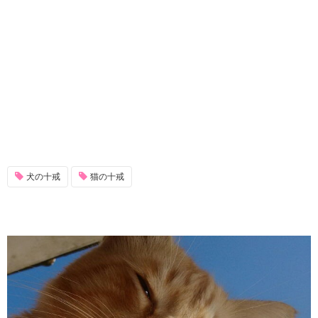
犬の十戒
猫の十戒