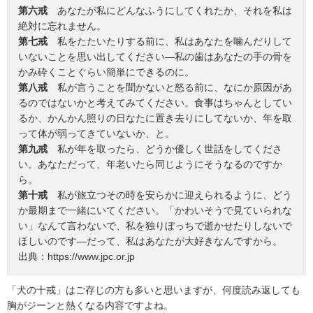
第六戒
あなたが私にどんなふうにしてくれたか、それを私は
絶対に忘れません。
第七戒
私をたたいたりする前に、私はあなたを噛んだりして
いないことを思い出してください―私の歯はあなたの手の骨を
かみ砕くことぐらい簡単にできるのに。
第八戒
私が言うことを聞かないと怒る前に、なにか原因があ
るのではないかと考えてみてください。食事はちゃんとしてい
るか、かんかん照りの日なたに置き去りにしてないか、年を取
って体が弱ってきていないか、と。
第九戒
私が年を取ったら、どうか優しく世話をしてくださ
い。あなただって、年老いたら同じようにそうなるのですか
ら。
第十戒
私が旅立つその時を安らかに迎えられるように、どう
か最期まで一緒にいてください。「かわいそうで見ていられな
い」なんて言わないで、私を独りぼっちで逝かせたりしないで
ほしいのです―だって、私はあなたが大好きなんですから。
出典：https://www.jpc.or.jp
「犬の十戒」はご存じの方も多いと思いますが、何度読み返しても
胸がジーンと熱くなる内容ですよね。