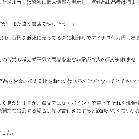
るとメルカリは警察に個人情報を開示し、盗難品出品者は捕ま
すが…また違う書店でやりそう。」
ちは何百円を必死に売ってるのに棚卸しでマイナス何万円も出
んの苦労も考えず平気で商品を盗む非常識な人の気が知れませ
盗品をお金に換える所を断つのは防犯の1つとなってとてもい
よく見かけますが、盗品ではなくポイントで買ってそれを現金
未開封で出品する場合は領収書付きにすると誤解がなくていい
ました。