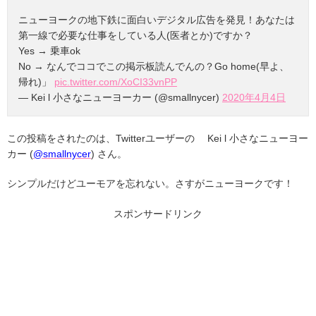
ニューヨークの地下鉄に面白いデジタル広告を発見！あなたは
第一線で必要な仕事をしている人(医者とか)ですか？
Yes → 乗車ok
No → なんでココでこの掲示板読んでんの？Go home(早よ、
帰れ)」
pic.twitter.com/XoCI33vnPP
— Kei l 小さなニューヨーカー (@smallnycer)
2020年4月4日
この投稿をされたのは、Twitterユーザーの Kei l 小さなニューヨー
カー (
@smallnycer
) さん。
シンプルだけどユーモアを忘れない。さすがニューヨークです！
スポンサードリンク