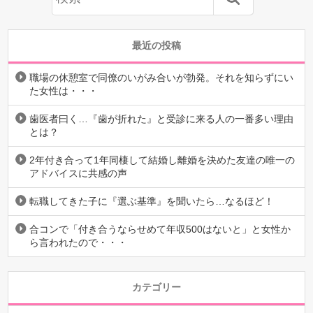
最近の投稿
職場の休憩室で同僚のいがみ合いが勃発。それを知らずにい
た女性は・・・
歯医者曰く…『歯が折れた』と受診に来る人の一番多い理由
とは？
2年付き合って1年同棲して結婚し離婚を決めた友達の唯一の
アドバイスに共感の声
転職してきた子に『選ぶ基準』を聞いたら…なるほど！
合コンで「付き合うならせめて年収500はないと」と女性か
ら言われたので・・・
カテゴリー