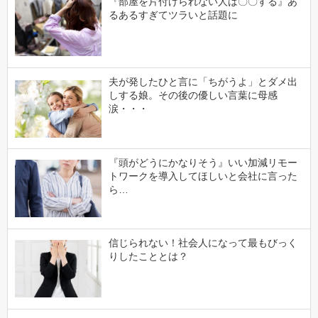
『部屋を片付けられない人は〇〇する』あ
るあるすぎてツラいと話題に
夫が発したひと言に「ちがうよ」とダメ出
しする娘。その後の優しい言葉に母感
涙・・・
『頭がどうにかなりそう』いい加減リモー
トワークを導入してほしいと会社に言った
ら…
信じられない！社会人になって最もびっく
りしたこととは？