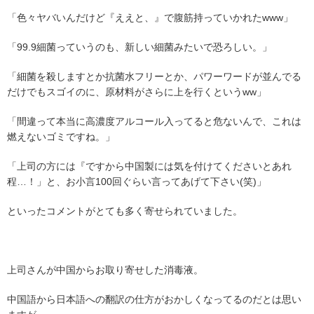
「色々ヤバいんだけど『ええと、』で腹筋持っていかれたwww」
「99.9細菌っていうのも、新しい細菌みたいで恐ろしい。」
「細菌を殺しますとか抗菌水フリーとか、パワーワードが並んでる
だけでもスゴイのに、原材料がさらに上を行くというww」
「間違って本当に高濃度アルコール入ってると危ないんで、これは
燃えないゴミですね。」
「上司の方には『ですから中国製には気を付けてくださいとあれ
程…！」と、お小言100回ぐらい言ってあげて下さい(笑)」
といったコメントがとても多く寄せられていました。
上司さんが中国からお取り寄せした消毒液。
中国語から日本語への翻訳の仕方がおかしくなってるのだとは思い