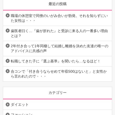
最近の投稿
職場の休憩室で同僚のいがみ合いが勃発。それを知らずにい
た女性は・・・
歯医者曰く…『歯が折れた』と受診に来る人の一番多い理由
とは？
2年付き合って1年同棲して結婚し離婚を決めた友達の唯一の
アドバイスに共感の声
転職してきた子に『選ぶ基準』を聞いたら…なるほど！
合コンで「付き合うならせめて年収500はないと」と女性か
ら言われたので・・・
カテゴリー
ダイエット
ファッション