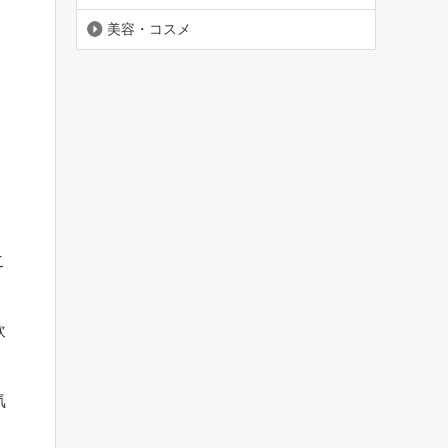
美容・コスメ
こ
飲
気