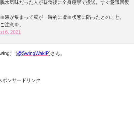
脱水気味だった人が昼食後に全身痙攣で搬送。すぐ意識回復
血液が集まって脳が一時的に虚血状態に陥ったとのこと。
ご注意を。
st 6, 2021
ng） (
@SwingWakiP
)さん。
スポンサードリンク