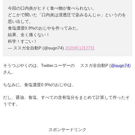
今回の口内炎がヒドく食べ物が食べられない。
どこかで聞いた「口内炎は浸透圧で染みるんじゃ」というのを
思い出して。
食塩濃度0.9%のおじやを作ってみた。
結果、全く痛くない！
科学！すごい！
— ススガ全自動P (@sugn74)
2020年1月27日
そうつぶやくのは、Twitterユーザーの ススガ全自動P (
@sugn74
)
さん。
ちなみに、食塩濃度0.9%のおじやは、
だし、醤油、食塩、すべての含有塩分をまとめて計算して作ったそ
うです。
スポンサードリンク