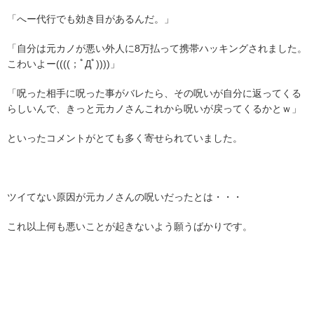
「へー代行でも効き目があるんだ。」
「自分は元カノが悪い外人に8万払って携帯ハッキングされました。
こわいよー((((；ﾟДﾟ))))」
「呪った相手に呪った事がバレたら、その呪いが自分に返ってくる
らしいんで、きっと元カノさんこれから呪いが戻ってくるかとｗ」
といったコメントがとても多く寄せられていました。
ツイてない原因が元カノさんの呪いだったとは・・・
これ以上何も悪いことが起きないよう願うばかりです。