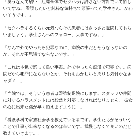
「笑うなんて酷い…組織全体でセクハラは許さない方針でいて欲し
いですね。 看護したいと純粋な気持ちで頑張ってた学生さん、かわ
いそうです。」
「セクハラするくらい元気ならその患者にはさっさと退院してもら
いましょう。学生さんへのフォロー、大事ですね。」
「なんで外でやったら犯罪なのに、病院の中だとそうならないの
か。それが不思議でならないです。」
「これは本気で怒って良い事案。外でやったら痴漢で犯罪です。病
院だから犯罪にならないとか、それをおかしいと周りも気付かなき
ゃダメ！」
「当院では、そういう患者は即強制退院にします。スタッフや仲間
に対するハラスメントには毅然と対応しなければなりません。 彼女
の心に出来た傷が早く癒えますように…」
「看護学科で家族社会学を教えている者です。学生たちがそういう
ことで仕事が出来なくなるのは辛いです。我慢しなくて良いのだと
教えていきます。」