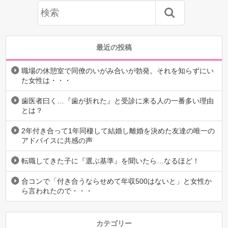
最近の投稿
職場の休憩室で同僚のいがみ合いが勃発。それを知らずにい
た女性は・・・
歯医者曰く…『歯が折れた』と受診に来る人の一番多い理由
とは？
2年付き合って1年同棲して結婚し離婚を決めた友達の唯一の
アドバイスに共感の声
転職してきた子に『選ぶ基準』を聞いたら…なるほど！
合コンで「付き合うならせめて年収500はないと」と女性か
ら言われたので・・・
カテゴリー