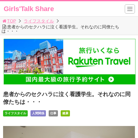
Girls'Talk Share
TOP
ライフスタイル
患者からのセクハラに泣く看護学生。それなのに同僚たち
は・・・
患者からのセクハラに泣く看護学生。それなのに同
僚たちは・・・
ライフスタイル
人間関係
仕事
健康