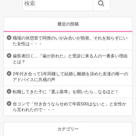
最近の投稿
職場の休憩室で同僚のいがみ合いが勃発。それを知らずにい
た女性は・・・
歯医者曰く…『歯が折れた』と受診に来る人の一番多い理由
とは？
2年付き合って1年同棲して結婚し離婚を決めた友達の唯一の
アドバイスに共感の声
転職してきた子に『選ぶ基準』を聞いたら…なるほど！
合コンで「付き合うならせめて年収500はないと」と女性か
ら言われたので・・・
カテゴリー