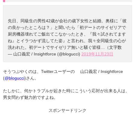
先日、同級生の男性42歳が会社の歳下女性と結婚。奥様に「彼
の良かったところは？」と聞いたら「初デートのサイゼリアで
厨房機器壊れてご飯出てこなかったとき、『我々試されてます
ね』とイラつかず流してた姿』と言われ、我々全同級生の心が
洗われた。初デートでサイゼリア無いと騒ぐ皆様…（文字数
— 山口義宏 / Insightforce (@blogucci)
2019年11月23日
そうつぶやくのは、Twitterユーザーの 山口義宏 / Insightforce
(
@blogucci
)さん。
たしかに、何かトラブルが起きた時にこういう応対が出来る人は、
男女問わず魅力的ですよね。
スポンサードリンク