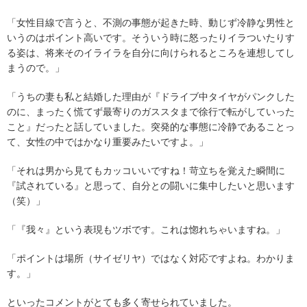
「女性目線で言うと、不測の事態が起きた時、動じず冷静な男性と
いうのはポイント高いです。そういう時に怒ったりイラついたりす
る姿は、将来そのイライラを自分に向けられるところを連想してし
まうので。」
「うちの妻も私と結婚した理由が『ドライブ中タイヤがパンクした
のに、まったく慌てず最寄りのガススタまで徐行で転がしていった
こと』だったと話していました。突発的な事態に冷静であることっ
て、女性の中ではかなり重要みたいですよ。」
「それは男から見てもカッコいいですね！苛立ちを覚えた瞬間に
『試されている』と思って、自分との闘いに集中したいと思います
（笑）」
「『我々』という表現もツボです。これは惚れちゃいますね。」
「ポイントは場所（サイゼリヤ）ではなく対応ですよね。わかりま
す。」
といったコメントがとても多く寄せられていました。