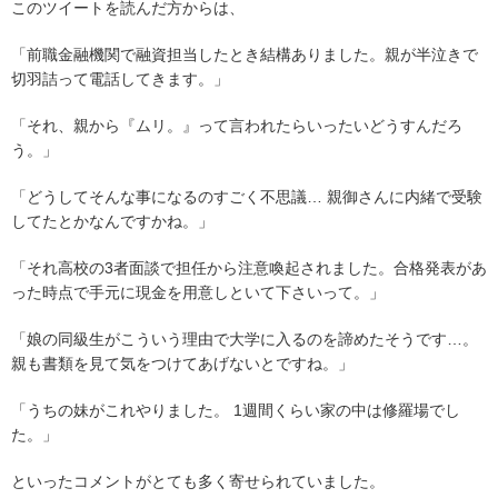
このツイートを読んだ方からは、
「前職金融機関で融資担当したとき結構ありました。親が半泣きで
切羽詰って電話してきます。」
「それ、親から『ムリ。』って言われたらいったいどうすんだろ
う。」
「どうしてそんな事になるのすごく不思議… 親御さんに内緒で受験
してたとかなんですかね。」
「それ高校の3者面談で担任から注意喚起されました。合格発表があ
った時点で手元に現金を用意しといて下さいって。」
「娘の同級生がこういう理由で大学に入るのを諦めたそうです…。
親も書類を見て気をつけてあげないとですね。」
「うちの妹がこれやりました。 1週間くらい家の中は修羅場でし
た。」
といったコメントがとても多く寄せられていました。