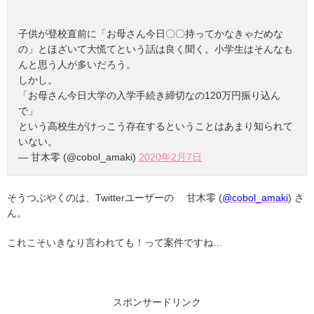
子供が登校直前に「お母さん今日〇〇持ってかなきゃだめな
の」とほざいて大慌てという話は良く聞く。小学生はそんなも
んと思う人が多いだろう。
しかし。
「お母さん今日大学の入学手続き締切なの120万円振り込ん
で」
という高校生がけっこう存在するということはあまり知られて
いない。
— 甘木零 (@cobol_amaki)
2020年2月7日
そうつぶやくのは、Twitterユーザーの 甘木零 (
@cobol_amaki
) さ
ん。
これこそいきなり言われても！って案件ですね…
スポンサードリンク