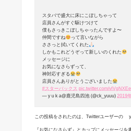
スタバで盛大に床にこぼしちゃって
店員さんがすぐ駆けつけて
僕もさっきこぼしちゃったんですよ〜
仲間ですね
って言いながら
ささっと拭いてくれた
しかもこれどうぞって新しいのくれた
メッセージに
お気になさらずって、
神対応すぎる
店員さんありがとうございました
#スターバックス
pic.twitter.com/vlVgNXE
— y u k a@鹿児島四池 (@ck_yuuu)
2019
この投稿をされたのは、Twitterユーザーの y u
『お気になさらず』とカップにメッセージを