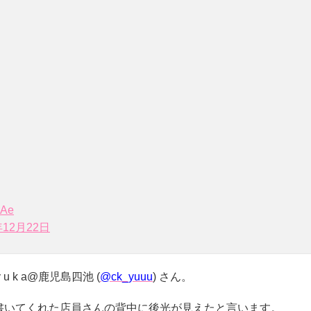
eAe
年12月22日
 k a@鹿児島四池 (
@ck_yuuu
) さん。
書いてくれた店員さんの背中に後光が見えたと言います。