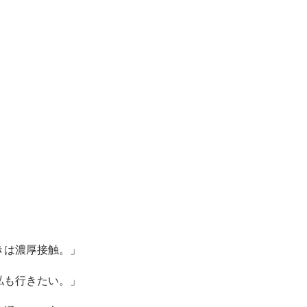
」
きは濃厚接触。」
私も行きたい。」