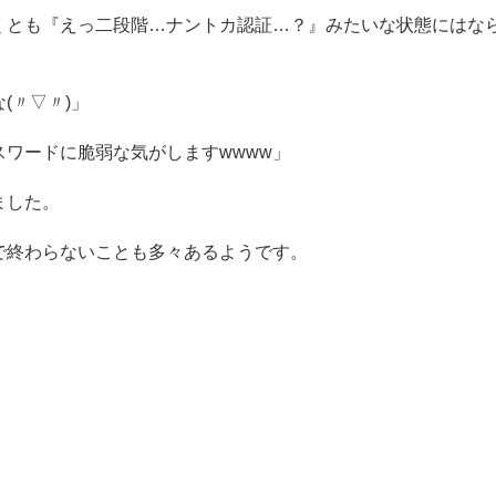
くとも『えっ二段階…ナントカ認証…？』みたいな状態にはな
(〃▽〃)」
ワードに脆弱な気がしますwwww」
ました。
で終わらないことも多々あるようです。